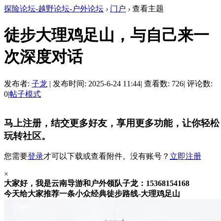
探险论坛-越野论坛-户外论坛
›
门户
›
查看主题
徒步大理鸡足山，与自己来一
次深度对话
发布者:
子龙
|
发布时间: 2025-6-24 11:44
|
查看数: 726
|
评论数:
0
|
帖子模式
马上注册，结交更多好友，享用更多功能，让你轻松
玩转社区。
您需要
登录
才可以下载或查看附件。没有账号？
立即注册
×
大家好，我是云南导游和户外领队子龙：15368154168
今天给大家推荐一条小众经典徒步路线-大理鸡足山