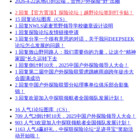
2026-4-22
从地心到云端，贵州户外探险“野”出圈
2 回复
【官方置顶】探险论坛｜越野论坛签到打卡贴！
15 回复
论坛图库（CS）
1 回复
NWLS诺麦荒野领导学校徽章设计说明
1 回复
探险论坛友情链接申请
3 回复
分享一个很有意思的对话，关于我问DEEPSEEK
论坛怎么发展的问题！
1 回复
致山野同路人：我们需要你的力量，让这个“精神
家园”长久运转下去
1 回复
倒计时10天，2025中国户外探险领导人大会！
1 回复
第二届中国户外探险联盟虎跳峡雨崩跨年徒步大
会圆满成功
2 回复
中国户外探险联盟分站理事单位俱乐部合影集
锦！
3 回复
欢迎加入中探联领航者全国领队发展计划！
16 人气
1
论坛图库（CS）
709 人气
2
倒计时10天，2025中国户外探险领导人大会！
903 人气
3
欢迎加入中探联领航者全国领队发展计划！
1163 人气
4
赢好礼，中探联探险论坛“足迹寻宝”奖励活
动开始啦！