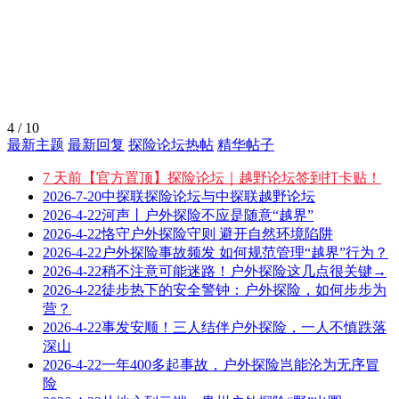
4
/
10
最新主题
最新回复
探险论坛热帖
精华帖子
7 天前
【官方置顶】探险论坛｜越野论坛签到打卡贴！
2026-7-20
中探联探险论坛与中探联越野论坛
2026-4-22
河声丨户外探险不应是随意“越界”
2026-4-22
恪守户外探险守则 避开自然环境陷阱
2026-4-22
户外探险事故频发 如何规范管理“越界”行为？
2026-4-22
稍不注意可能迷路！户外探险这几点很关键→
2026-4-22
徒步热下的安全警钟：户外探险，如何步步为
营？
2026-4-22
事发安顺！三人结伴户外探险，一人不慎跌落
深山
2026-4-22
一年400多起事故，户外探险岂能沦为无序冒
险