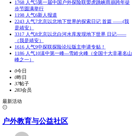
1768 人气
5
第一届中国户外探险联盟虎跳峡雨崩跨年徒
步节圆满举行
1198 人气
6
新人报道
2243 人气
7
北京以北地下世界的探索日记 首篇 ——(我
是靖安）
3317 人气
8
北京以北白河水库发现地下世界 日记——
（我是靖安）
1616 人气
9
中探联探险论坛版主申请专贴！
1186 人气
10
滇中第一峰---雪岭火峰（全国十大非著名山
峰之一）
0
今日
0
昨日
37
帖子
283
会员
最新活动
户外教育与公益社区