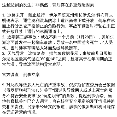
这起悲剧的发生并非偶然，背后存在多重危险因素：
冰路未开，禁止通行：伊尔库茨克州州长伊戈尔·科布泽夫
1.
明确表示，通往奥利洪岛的冰上道路尚未正式开放，驾车在冰
面上行驶是被严格禁止的危险行为。事故车辆当时行驶在未正
式开放且禁止通行的冰面通道上。
近期第二起事故：就在不到一个月前（
月
日），贝加尔
2.
1
28
湖冰面曾发生一起翻车事故，导致一名中国游客死亡，
人受
4
伤。当时涉事车辆陷入冰面裂缝导致翻车。
天气异常，冰情复杂：据气象数据显示，事故前几日贝加
3.
尔湖地区最高气温在
°
至
°
之间，显著高于往年同期的正
0
C
14
C
常气温，导致冰面结构异常脆弱。
官方调查：刑事立案
针对此次导致多人死亡的严重事故，俄罗斯侦查委员会已依据
《俄罗斯联邦刑法典》关于
“因过失导致两人或以上死亡的服
务不符合安全要求”及“玩忽职守”的条款，提起刑事诉讼。当
地检察机关也已介入调查，旨在核查安全规定的遵守情况并追
究相关责任。另据未经证实的报道，涉事的俄罗斯司机可能存
在无证运营的情况。