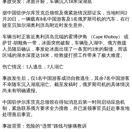
事故突发：冰面开裂，车辆沉入
米深湖底
18
据中国驻伊尔库茨克总领馆及俄紧急情况部证实，当地时间
2
月
日，一辆载有
名中国游客及
名俄罗斯司机的汽车，在行
20
8
1
驶至贝加尔湖奥利洪岛附近时发生意外。
车辆当时正靠近奥利洪岛北端的霍博伊角
（
） 或
Cape Khoboy
萨甘
胡顺角一带，冰面突然破裂，车辆坠入湖中。俄方救援
-
人员随后确认，事发处冰面出现了一条宽约
米的裂缝，而该
3
区域的湖水深度达
米，给救援打捞工作带来了极大难度。
18
伤亡情况：
人逃生，
人溺亡
1
7
事故发生后，仅
名中国游客成功自救逃生，其余
名中国游客
1
7
不幸随车沉入湖底溺亡。截至发稿时，俄罗斯司机的具体情况
尚未有明确通报。
中国驻伊尔库茨克总领馆在得知消息后第一时间启动应急机
制，紧急联系俄方要求全力搜救，并已派领事官员赶赴事发地
处理善后事宜。
事故背景：危险的
“违禁”路线与惨痛教训