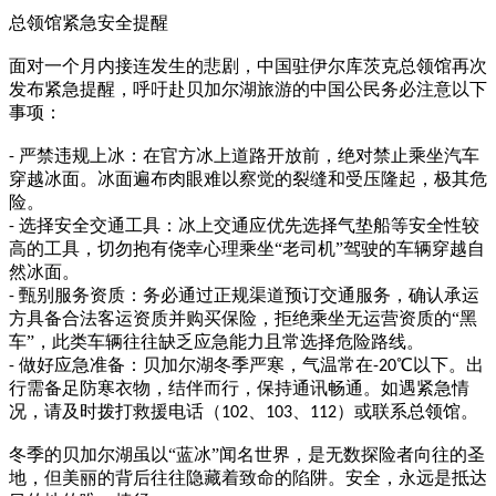
总领馆紧急安全提醒
面对一个月内接连发生的悲剧，中国驻伊尔库茨克总领馆再次
发布紧急提醒，呼吁赴贝加尔湖旅游的中国公民务必注意以下
事项：
严禁违规上冰：在官方冰上道路开放前，绝对禁止乘坐汽车
-
穿越冰面。冰面遍布肉眼难以察觉的裂缝和受压隆起，极其危
险。
选择安全交通工具：冰上交通应优先选择气垫船等安全性较
-
高的工具，切勿抱有侥幸心理乘坐“老司机”驾驶的车辆穿越自
然冰面。
甄别服务资质：务必通过正规渠道预订交通服务，确认承运
-
方具备合法客运资质并购买保险，拒绝乘坐无运营资质的“黑
车”，此类车辆往往缺乏应急能力且常选择危险路线。
做好应急准备：贝加尔湖冬季严寒，气温常在
℃以下。出
-
-20
行需备足防寒衣物，结伴而行，保持通讯畅通。如遇紧急情
况，请及时拨打救援电话（
、
、
）或联系总领馆。
102
103
112
冬季的贝加尔湖虽以
“蓝冰”闻名世界，是无数探险者向往的圣
地，但美丽的背后往往隐藏着致命的陷阱。安全，永远是抵达