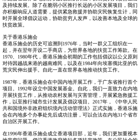
及持续发展。除了在脆弱小区推行长远的小区发展项目，我们
亦积极响应人道需要，提供紧急救援并协助灾民恢复生计，同
时开展全球倡议运动，协助贫穷人发声，以改善本地及全球的
扶贫政策。
关于香港乐施会
香港乐施会的历史可追溯到1976年，当时一群义工组织在一
起，并在翌年开设二手商店，为世界各地的扶贫工作筹款。在
1970、1980年代，香港乐施会初期的工作包括倡议以公义原则
对待因越战来港的越南难民，以及在1984年向埃塞俄比亚的饥
荒灾民伸出援手。自此一直在世界各地推动扶贫工作。
1987年，香港乐施会在中国内地开展工作，于广东省推行首个
项目。1992年设立中国发展基金。自此，我们一直致力在内地
开展扶贫工作，从推动农村发展与灾害管理，开展紧急救援工
作，以至推行城市生计发展及倡议项目。2017年，《中华人民
共和国境外非政府组织境内活动管理法》正式实施，香港乐施
会在内地多个办事处先后成功注册，可以合法在内地31个省市
自治区开展工作。
在1996年香港乐施会成立香港项目部，近年，我们更加重视本